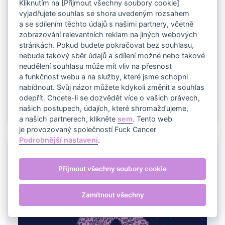
Kliknutím na [Přijmout všechny soubory cookie]
MEDIAG PB, s.r.o.
vyjadřujete souhlas se shora uvedeným rozsahem
a se sdílením těchto údajů s našimi partnery, včetně
Telefon
Email
Web
zobrazování relevantních reklam na jiných webových
stránkách. Pokud budete pokračovat bez souhlasu,
nám. Dr. M. Horákové 8, Karlovy Vary , 360
nebude takový sběr údajů a sdílení možné nebo takové
01
neudělení souhlasu může mít vliv na přesnost
a funkčnost webu a na služby, které jsme schopni
nabídnout. Svůj názor můžete kdykoli změnit a souhlas
Více
odepřít. Chcete-li se dozvědět více o vašich právech,
našich postupech, údajích, které shromažďujeme,
a našich partnerech, klikněte
sem
. Tento web
je provozovaný společností Fuck Cancer
Podrobnější nastavení
.
Přijmout všechny soubory cookie
Zamítnout všechny